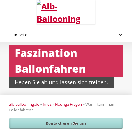
Navigation
überspringen
Faszination
Ballonfahren
Heben Sie ab und lassen sich treiben.
alb-ballooning.de
»
Infos
»
Häufige Fragen
»
Wann kann man
Ballonfahren?
Kontaktieren Sie uns